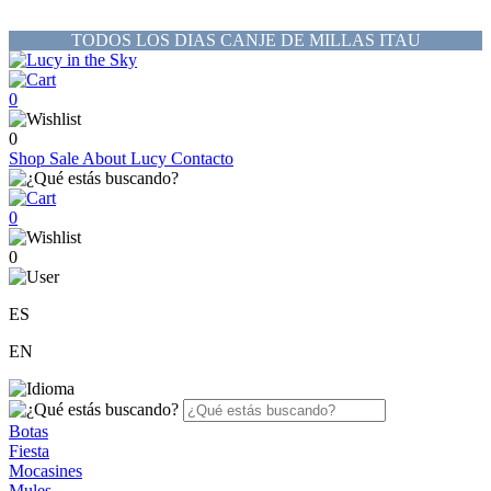
TODOS LOS DIAS CANJE DE MILLAS ITAU
0
0
Shop
Sale
About Lucy
Contacto
0
0
ES
EN
Botas
Fiesta
Mocasines
Mules