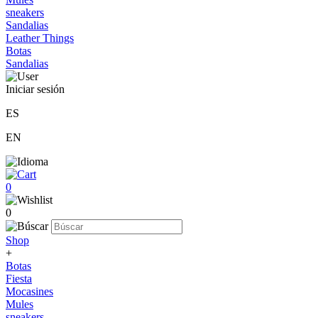
sneakers
Sandalias
Leather Things
Botas
Sandalias
Iniciar sesión
ES
EN
0
0
Shop
+
Botas
Fiesta
Mocasines
Mules
sneakers