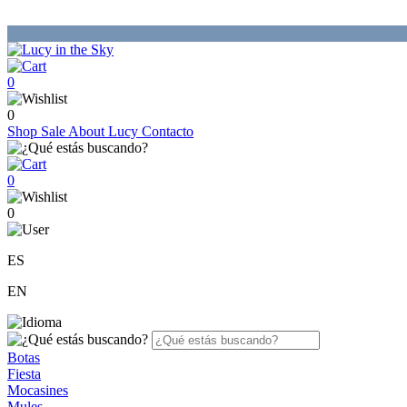
0
0
Shop
Sale
About Lucy
Contacto
0
0
ES
EN
Botas
Fiesta
Mocasines
Mules