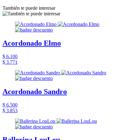
También te puede interesar
Acordonado Elmo
$ 6.100
$ 3.771
Acordonado Sandro
$ 6.500
$ 3.853
Ballerina LouLou