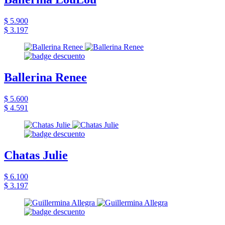
$ 5.900
$ 3.197
Ballerina Renee
$ 5.600
$ 4.591
Chatas Julie
$ 6.100
$ 3.197