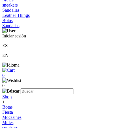
sneakers
Sandalias
Leather Things
Botas
Sandalias
Iniciar sesión
ES
EN
0
0
Shop
+
Botas
Fiesta
Mocasines
Mules
sneakers