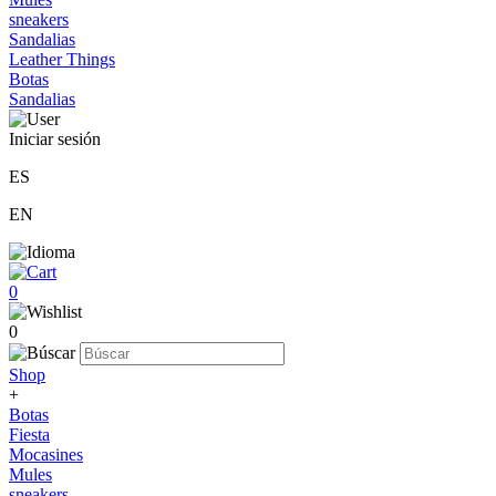
sneakers
Sandalias
Leather Things
Botas
Sandalias
Iniciar sesión
ES
EN
0
0
Shop
+
Botas
Fiesta
Mocasines
Mules
sneakers