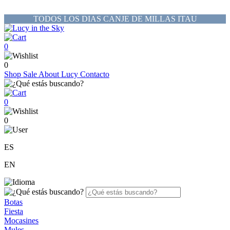
TODOS LOS DIAS CANJE DE MILLAS ITAU
0
0
Shop
Sale
About Lucy
Contacto
0
0
ES
EN
Botas
Fiesta
Mocasines
Mules