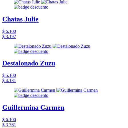
Chatas Julie
$ 6.100
$ 3.197
Destalonado Zuzu
$ 5.100
$ 4.181
Guillermina Carmen
$ 6.100
$ 3.361