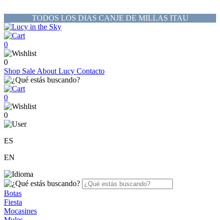
TODOS LOS DIAS CANJE DE MILLAS ITAU
0
0
Shop
Sale
About Lucy
Contacto
0
0
ES
EN
Botas
Fiesta
Mocasines
Mules