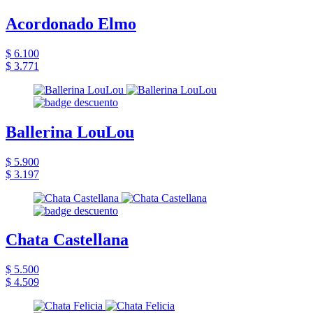
Acordonado Elmo
$ 6.100
$ 3.771
Ballerina LouLou
$ 5.900
$ 3.197
Chata Castellana
$ 5.500
$ 4.509