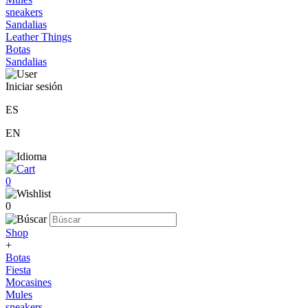
sneakers
Sandalias
Leather Things
Botas
Sandalias
Iniciar sesión
ES
EN
0
0
Shop
+
Botas
Fiesta
Mocasines
Mules
sneakers