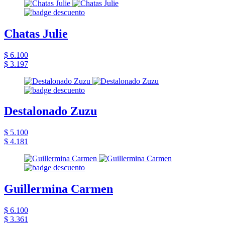
Chatas Julie
$ 6.100
$ 3.197
Destalonado Zuzu
$ 5.100
$ 4.181
Guillermina Carmen
$ 6.100
$ 3.361