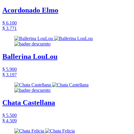
Acordonado Elmo
$ 6.100
$ 3.771
Ballerina LouLou
$ 5.900
$ 3.197
Chata Castellana
$ 5.500
$ 4.509