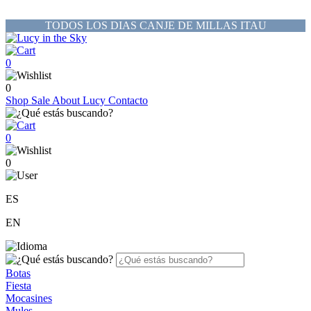
TODOS LOS DIAS CANJE DE MILLAS ITAU
0
0
Shop
Sale
About Lucy
Contacto
0
0
ES
EN
Botas
Fiesta
Mocasines
Mules