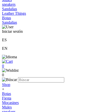
sneakers
Sandalias
Leather Things
Botas
Sandalias
Iniciar sesión
ES
EN
0
0
Shop
+
Botas
Fiesta
Mocasines
Mules
sneakers