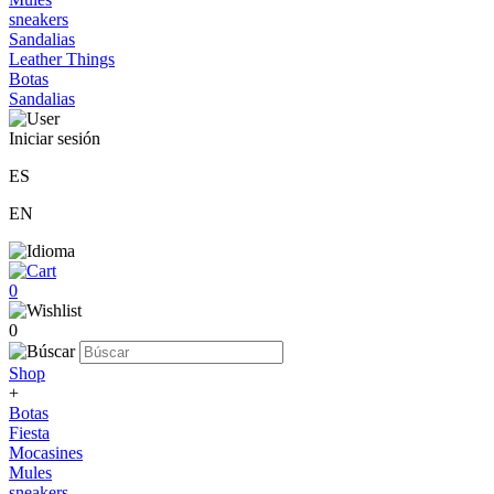
sneakers
Sandalias
Leather Things
Botas
Sandalias
Iniciar sesión
ES
EN
0
0
Shop
+
Botas
Fiesta
Mocasines
Mules
sneakers