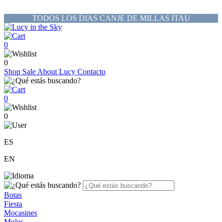
TODOS LOS DIAS CANJE DE MILLAS ITAU
0
0
Shop
Sale
About Lucy
Contacto
0
0
ES
EN
Botas
Fiesta
Mocasines
Mules