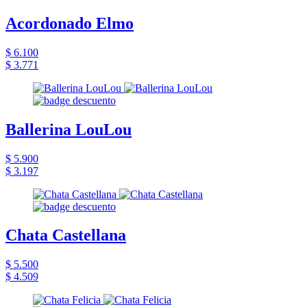
Acordonado Elmo
$ 6.100
$ 3.771
Ballerina LouLou
$ 5.900
$ 3.197
Chata Castellana
$ 5.500
$ 4.509