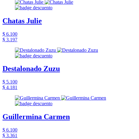
Chatas Julie
$ 6.100
$ 3.197
Destalonado Zuzu
$ 5.100
$ 4.181
Guillermina Carmen
$ 6.100
$ 3.361