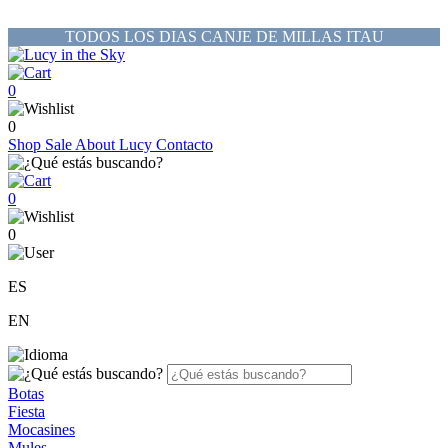
TODOS LOS DIAS CANJE DE MILLAS ITAU
0
0
Shop
Sale
About Lucy
Contacto
0
0
ES
EN
Botas
Fiesta
Mocasines
Mules