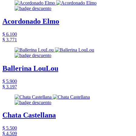
Acordonado Elmo
$ 6.100
$ 3.771
Ballerina LouLou
$ 5.900
$ 3.197
Chata Castellana
$ 5.500
$ 4.509