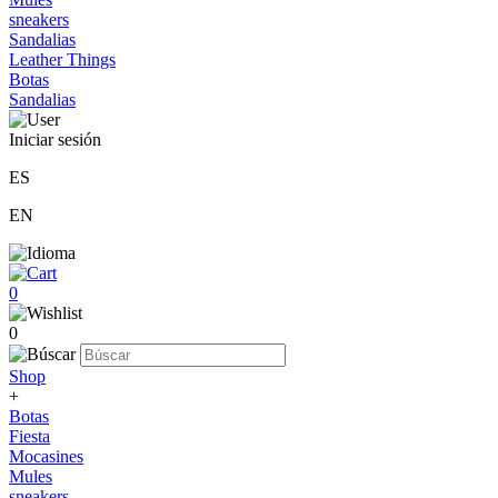
sneakers
Sandalias
Leather Things
Botas
Sandalias
Iniciar sesión
ES
EN
0
0
Shop
+
Botas
Fiesta
Mocasines
Mules
sneakers