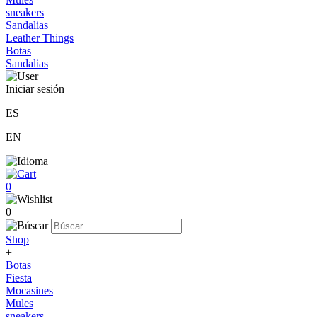
sneakers
Sandalias
Leather Things
Botas
Sandalias
Iniciar sesión
ES
EN
0
0
Shop
+
Botas
Fiesta
Mocasines
Mules
sneakers