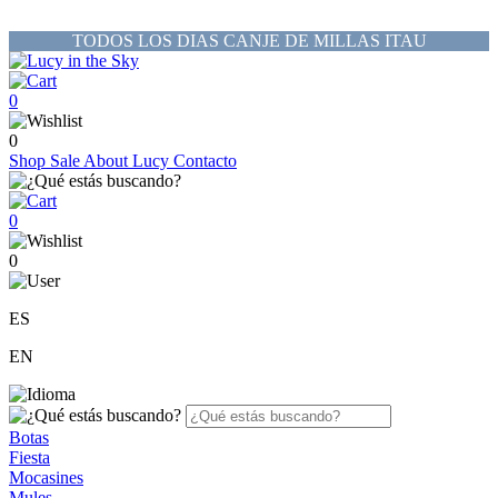
TODOS LOS DIAS CANJE DE MILLAS ITAU
0
0
Shop
Sale
About Lucy
Contacto
0
0
ES
EN
Botas
Fiesta
Mocasines
Mules