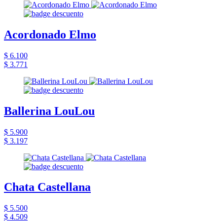
Acordonado Elmo
$ 6.100
$ 3.771
Ballerina LouLou
$ 5.900
$ 3.197
Chata Castellana
$ 5.500
$ 4.509