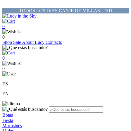
TODOS LOS DIAS CANJE DE MILLAS ITAU
0
0
Shop
Sale
About Lucy
Contacto
0
0
ES
EN
Botas
Fiesta
Mocasines
Mules