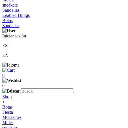
sneakers
Sandalias
Leather Things
Botas
Sandalias
Iniciar sesión
ES
EN
0
0
Shop
+
Botas
Fiesta
Mocasines
Mules
sneakers