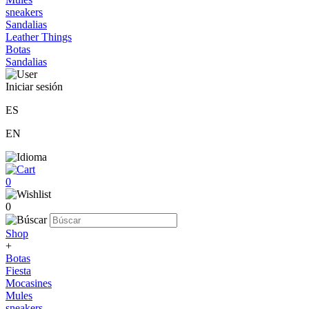
sneakers
Sandalias
Leather Things
Botas
Sandalias
Iniciar sesión
ES
EN
0
0
Shop
+
Botas
Fiesta
Mocasines
Mules
sneakers