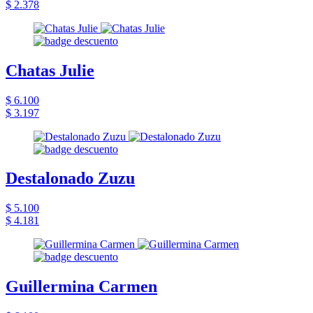
$ 2.378
Chatas Julie
$ 6.100
$ 3.197
Destalonado Zuzu
$ 5.100
$ 4.181
Guillermina Carmen