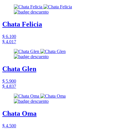
Chata Felicia
$ 6.100
$ 4.017
Chata Glen
$ 5.900
$ 4.837
Chata Oma
$ 4.500