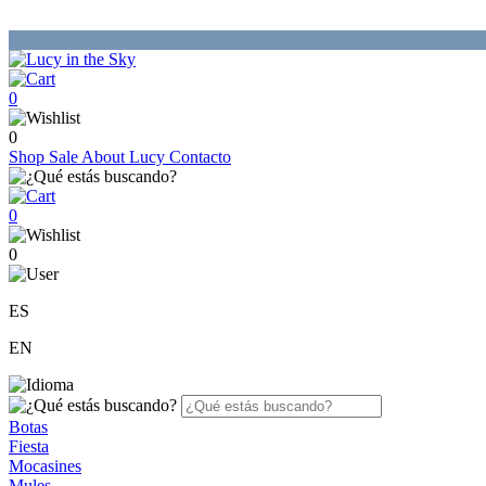
0
0
Shop
Sale
About Lucy
Contacto
0
0
ES
EN
Botas
Fiesta
Mocasines
Mules