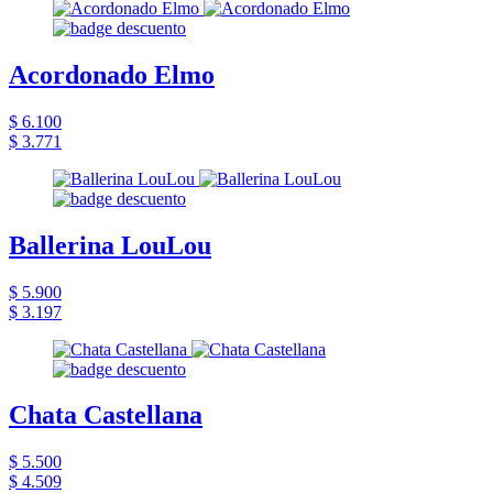
Acordonado Elmo
$ 6.100
$ 3.771
Ballerina LouLou
$ 5.900
$ 3.197
Chata Castellana
$ 5.500
$ 4.509