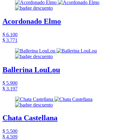
Acordonado Elmo
$ 6.100
$ 3.771
Ballerina LouLou
$ 5.900
$ 3.197
Chata Castellana
$ 5.500
$ 4.509