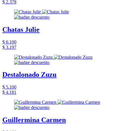
$ 2.378
Chatas Julie
$ 6.100
$ 3.197
Destalonado Zuzu
$ 5.100
$ 4.181
Guillermina Carmen