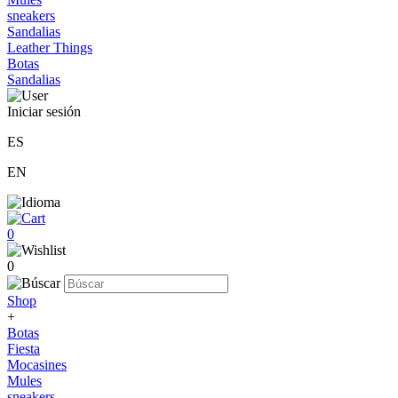
sneakers
Sandalias
Leather Things
Botas
Sandalias
Iniciar sesión
ES
EN
0
0
Shop
+
Botas
Fiesta
Mocasines
Mules
sneakers