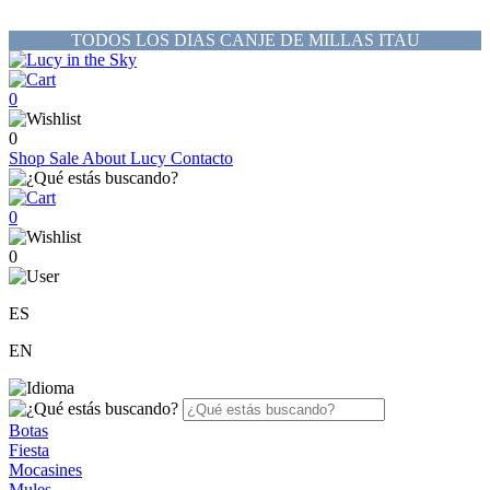
TODOS LOS DIAS CANJE DE MILLAS ITAU
0
0
Shop
Sale
About Lucy
Contacto
0
0
ES
EN
Botas
Fiesta
Mocasines
Mules