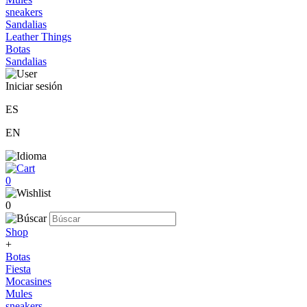
sneakers
Sandalias
Leather Things
Botas
Sandalias
Iniciar sesión
ES
EN
0
0
Shop
+
Botas
Fiesta
Mocasines
Mules
sneakers