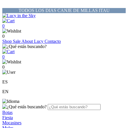
TODOS LOS DIAS CANJE DE MILLAS ITAU
0
0
Shop
Sale
About Lucy
Contacto
0
0
ES
EN
Botas
Fiesta
Mocasines
Mules