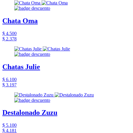
Chata Oma
$ 4.500
$ 2.378
Chatas Julie
$ 6.100
$ 3.197
Destalonado Zuzu
$ 5.100
$ 4.181