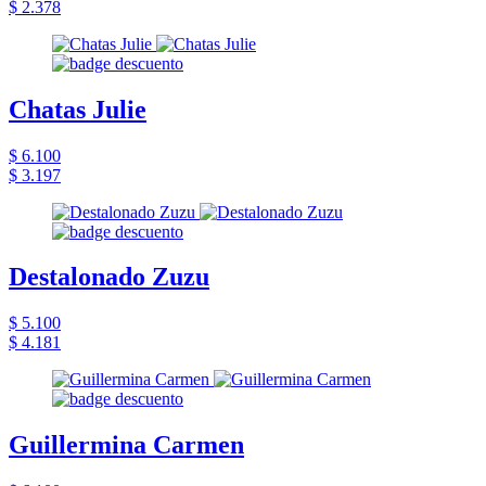
$ 2.378
Chatas Julie
$ 6.100
$ 3.197
Destalonado Zuzu
$ 5.100
$ 4.181
Guillermina Carmen