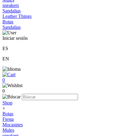
sneakers
Sandalias
Leather Things
Botas
Sandalias
Iniciar sesión
ES
EN
0
0
Shop
+
Botas
Fiesta
Mocasines
Mules
sneakers