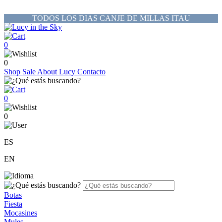
TODOS LOS DIAS CANJE DE MILLAS ITAU
0
0
Shop
Sale
About Lucy
Contacto
0
0
ES
EN
Botas
Fiesta
Mocasines
Mules