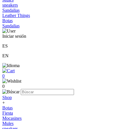
sneakers
Sandalias
Leather Things
Botas
Sandalias
Iniciar sesión
ES
EN
0
0
Shop
+
Botas
Fiesta
Mocasines
Mules
sneakers