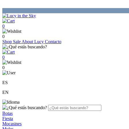
0
0
Shop
Sale
About Lucy
Contacto
0
0
ES
EN
Botas
Fiesta
Mocasines
Mules