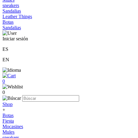
sneakers
Sandalias
Leather Things
Botas
Sandalias
Iniciar sesión
ES
EN
0
0
Shop
+
Botas
Fiesta
Mocasines
Mules
sneakers