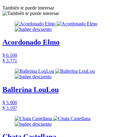
También te puede interesar
Acordonado Elmo
$ 6.100
$ 3.771
Ballerina LouLou
$ 5.900
$ 3.197
Chata Castellana