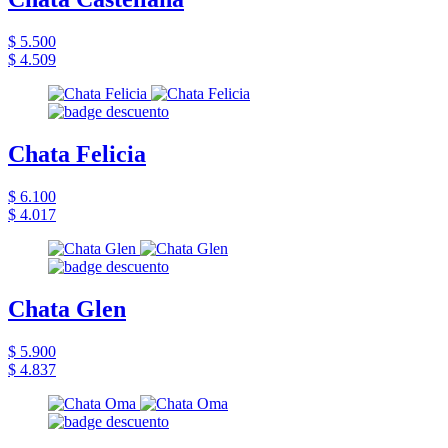
$ 5.500
$ 4.509
Chata Felicia
$ 6.100
$ 4.017
Chata Glen
$ 5.900
$ 4.837