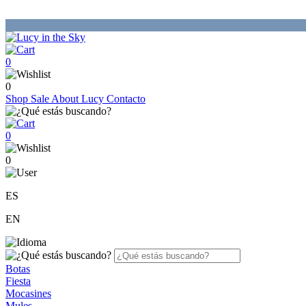
0
0
Shop
Sale
About Lucy
Contacto
0
0
ES
EN
Botas
Fiesta
Mocasines
Mules