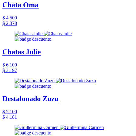
Chata Oma
$ 4.500
$ 2.378
Chatas Julie
$ 6.100
$ 3.197
Destalonado Zuzu
$ 5.100
$ 4.181