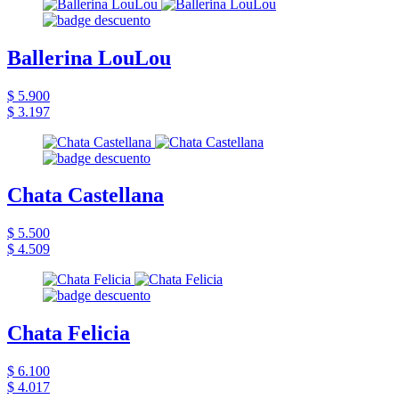
Ballerina LouLou
$ 5.900
$ 3.197
Chata Castellana
$ 5.500
$ 4.509
Chata Felicia
$ 6.100
$ 4.017