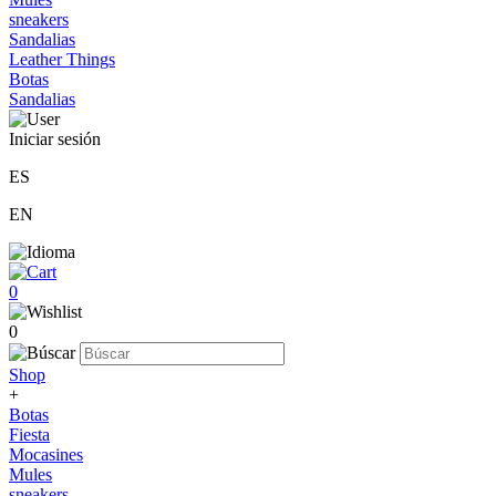
sneakers
Sandalias
Leather Things
Botas
Sandalias
Iniciar sesión
ES
EN
0
0
Shop
+
Botas
Fiesta
Mocasines
Mules
sneakers