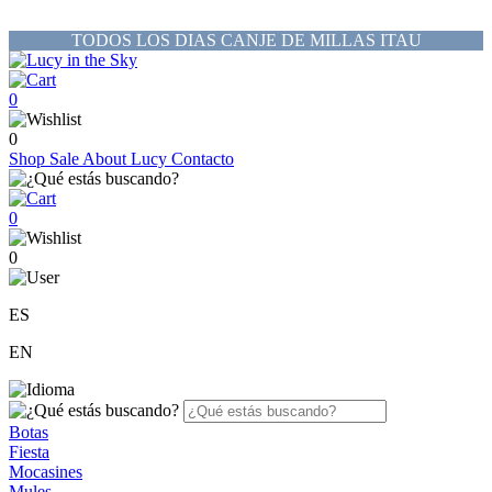
TODOS LOS DIAS CANJE DE MILLAS ITAU
0
0
Shop
Sale
About Lucy
Contacto
0
0
ES
EN
Botas
Fiesta
Mocasines
Mules