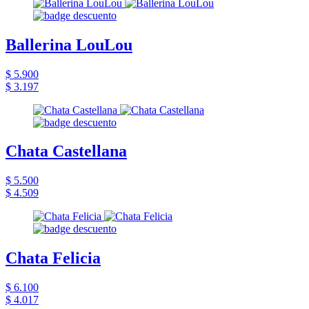
Ballerina LouLou
$ 5.900
$ 3.197
Chata Castellana
$ 5.500
$ 4.509
Chata Felicia
$ 6.100
$ 4.017