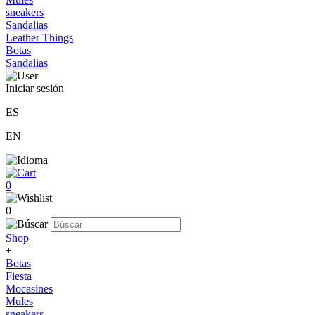
sneakers
Sandalias
Leather Things
Botas
Sandalias
Iniciar sesión
ES
EN
0
0
Shop
+
Botas
Fiesta
Mocasines
Mules
sneakers