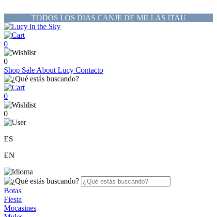
TODOS LOS DIAS CANJE DE MILLAS ITAU
0
0
Shop
Sale
About Lucy
Contacto
0
0
ES
EN
Botas
Fiesta
Mocasines
Mules