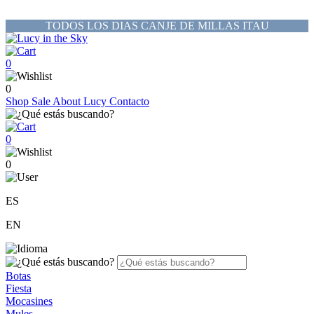
TODOS LOS DIAS CANJE DE MILLAS ITAU
0
0
Shop
Sale
About Lucy
Contacto
0
0
ES
EN
Botas
Fiesta
Mocasines
Mules