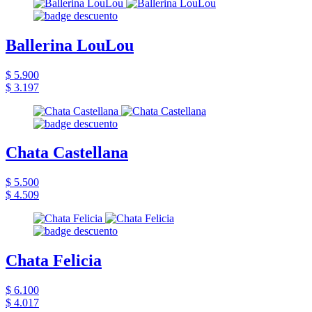
Ballerina LouLou
$ 5.900
$ 3.197
Chata Castellana
$ 5.500
$ 4.509
Chata Felicia
$ 6.100
$ 4.017