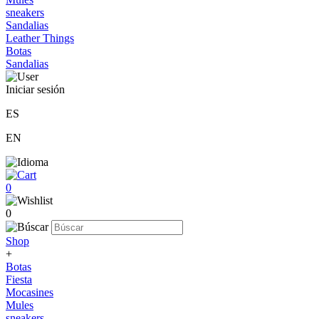
sneakers
Sandalias
Leather Things
Botas
Sandalias
Iniciar sesión
ES
EN
0
0
Shop
+
Botas
Fiesta
Mocasines
Mules
sneakers