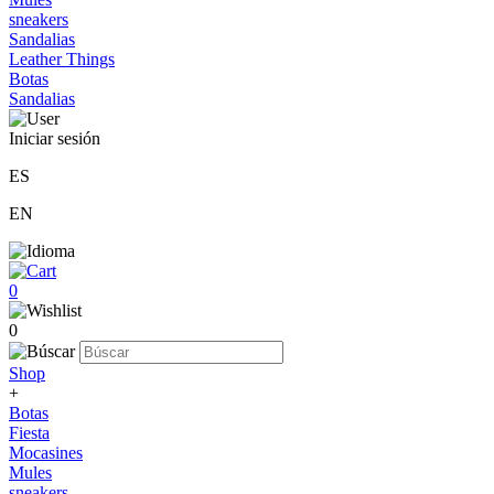
sneakers
Sandalias
Leather Things
Botas
Sandalias
Iniciar sesión
ES
EN
0
0
Shop
+
Botas
Fiesta
Mocasines
Mules
sneakers