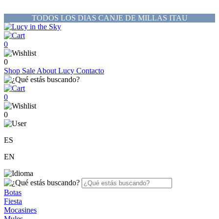
TODOS LOS DIAS CANJE DE MILLAS ITAU
0
0
Shop
Sale
About Lucy
Contacto
0
0
ES
EN
Botas
Fiesta
Mocasines
Mules