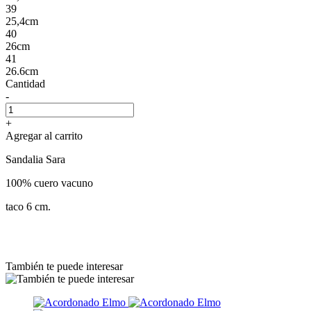
39
25,4cm
40
26cm
41
26.6cm
Cantidad
-
+
Agregar al carrito
Sandalia Sara
100% cuero vacuno
taco 6 cm.
También te puede interesar