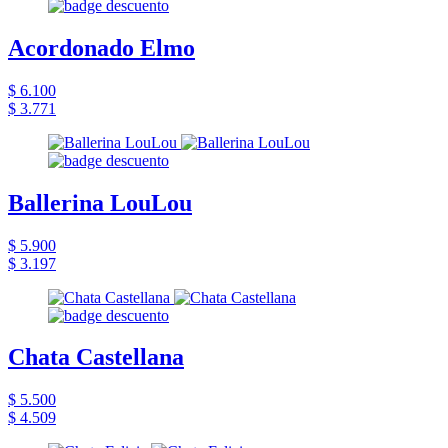
Acordonado Elmo
$ 6.100
$ 3.771
Ballerina LouLou
$ 5.900
$ 3.197
Chata Castellana
$ 5.500
$ 4.509