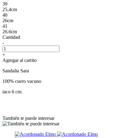
39
25,4cm
40
26cm
41
26.6cm
Cantidad
-
+
Agregar al carrito
Sandalia Sara
100% cuero vacuno
taco 6 cm.
También te puede interesar