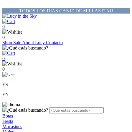
TODOS LOS DIAS CANJE DE MILLAS ITAU
0
0
Shop
Sale
About Lucy
Contacto
0
0
ES
EN
Botas
Fiesta
Mocasines
Mules