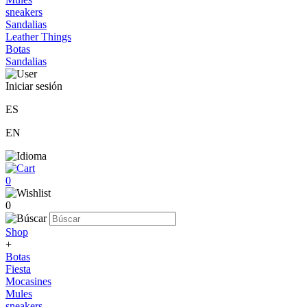
sneakers
Sandalias
Leather Things
Botas
Sandalias
Iniciar sesión
ES
EN
0
0
Shop
+
Botas
Fiesta
Mocasines
Mules
sneakers