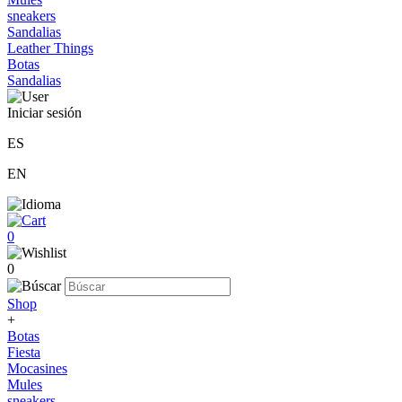
sneakers
Sandalias
Leather Things
Botas
Sandalias
Iniciar sesión
ES
EN
0
0
Shop
+
Botas
Fiesta
Mocasines
Mules
sneakers