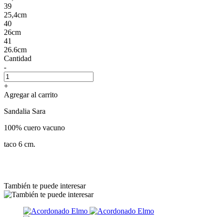
39
25,4cm
40
26cm
41
26.6cm
Cantidad
-
+
Agregar al carrito
Sandalia Sara
100% cuero vacuno
taco 6 cm.
También te puede interesar