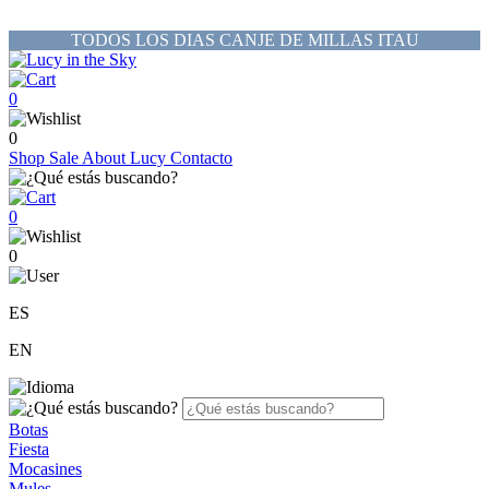
TODOS LOS DIAS CANJE DE MILLAS ITAU
0
0
Shop
Sale
About Lucy
Contacto
0
0
ES
EN
Botas
Fiesta
Mocasines
Mules