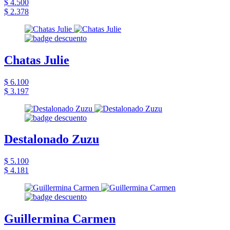
$ 4.500
$ 2.378
Chatas Julie
$ 6.100
$ 3.197
Destalonado Zuzu
$ 5.100
$ 4.181
Guillermina Carmen