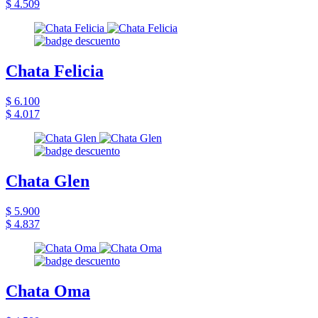
$ 4.509
Chata Felicia
$ 6.100
$ 4.017
Chata Glen
$ 5.900
$ 4.837
Chata Oma