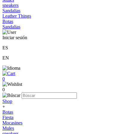
sneakers
Sandalias
Leather Things
Botas
Sandalias
Iniciar sesión
ES
EN
0
0
Shop
+
Botas
Fiesta
Mocasines
Mules
sneakers