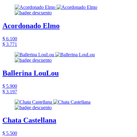
Acordonado Elmo
$ 6.100
$ 3.771
Ballerina LouLou
$ 5.900
$ 3.197
Chata Castellana
$ 5.500