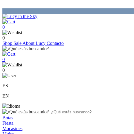
0
0
Shop
Sale
About Lucy
Contacto
0
0
ES
EN
Botas
Fiesta
Mocasines
Mules