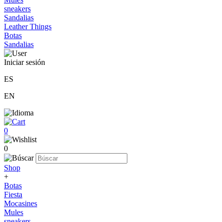
sneakers
Sandalias
Leather Things
Botas
Sandalias
Iniciar sesión
ES
EN
0
0
Shop
+
Botas
Fiesta
Mocasines
Mules
sneakers