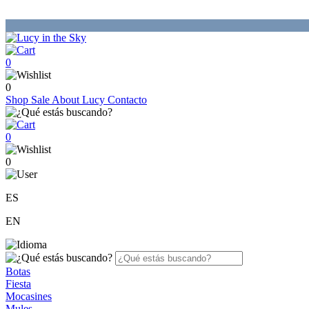
0
0
Shop
Sale
About Lucy
Contacto
0
0
ES
EN
Botas
Fiesta
Mocasines
Mules