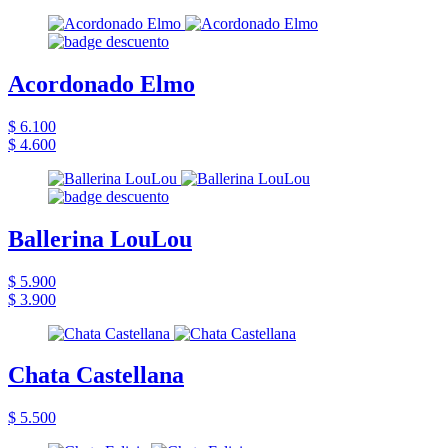
Acordonado Elmo
$ 6.100
$ 4.600
Ballerina LouLou
$ 5.900
$ 3.900
Chata Castellana
$ 5.500