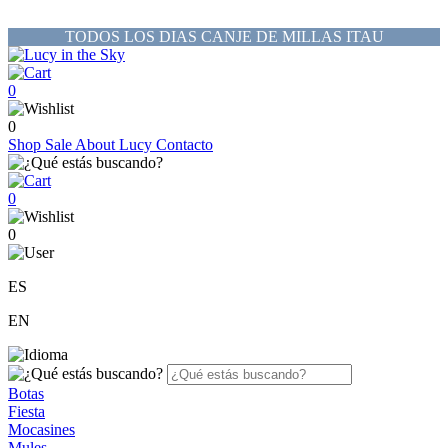
TODOS LOS DIAS CANJE DE MILLAS ITAU
0
0
Shop
Sale
About Lucy
Contacto
0
0
ES
EN
Botas
Fiesta
Mocasines
Mules