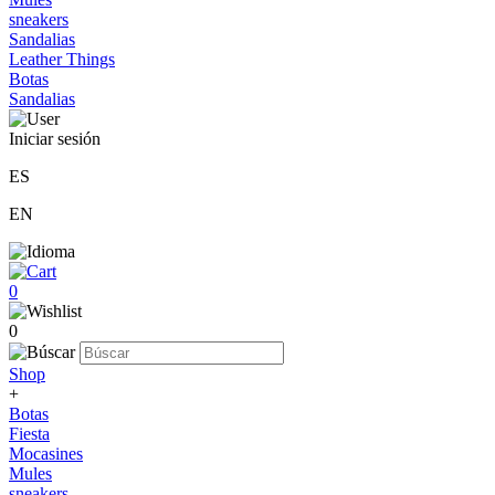
sneakers
Sandalias
Leather Things
Botas
Sandalias
Iniciar sesión
ES
EN
0
0
Shop
+
Botas
Fiesta
Mocasines
Mules
sneakers