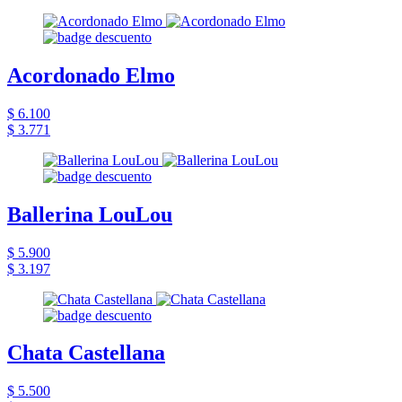
Acordonado Elmo
$ 6.100
$ 3.771
Ballerina LouLou
$ 5.900
$ 3.197
Chata Castellana
$ 5.500