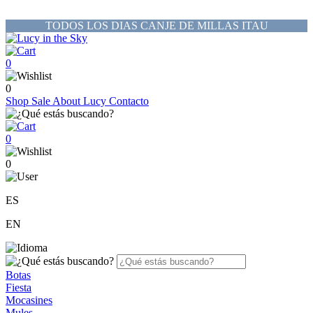
TODOS LOS DIAS CANJE DE MILLAS ITAU
0
0
Shop
Sale
About Lucy
Contacto
0
0
ES
EN
Botas
Fiesta
Mocasines
Mules