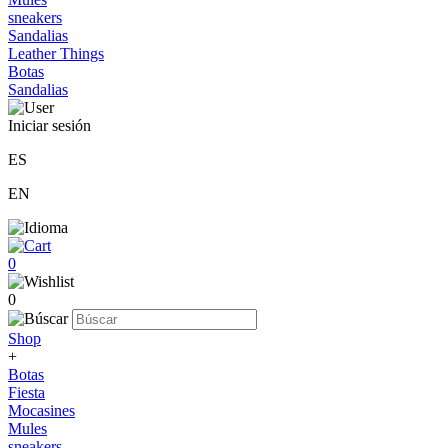
sneakers
Sandalias
Leather Things
Botas
Sandalias
Iniciar sesión
ES
EN
0
0
Shop
+
Botas
Fiesta
Mocasines
Mules
sneakers