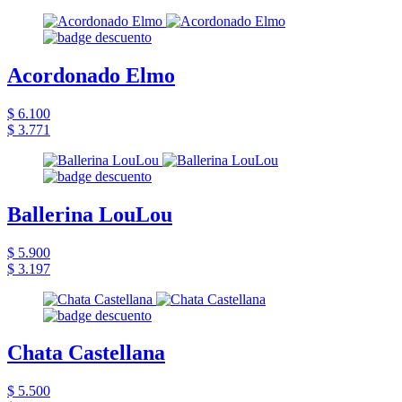
Acordonado Elmo
$ 6.100
$ 3.771
Ballerina LouLou
$ 5.900
$ 3.197
Chata Castellana
$ 5.500