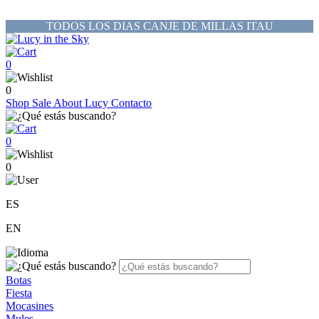
TODOS LOS DIAS CANJE DE MILLAS ITAU
0
0
Shop
Sale
About Lucy
Contacto
0
0
ES
EN
Botas
Fiesta
Mocasines
Mules