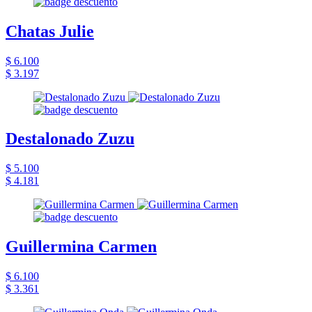
Chatas Julie
$ 6.100
$ 3.197
Destalonado Zuzu
$ 5.100
$ 4.181
Guillermina Carmen
$ 6.100
$ 3.361