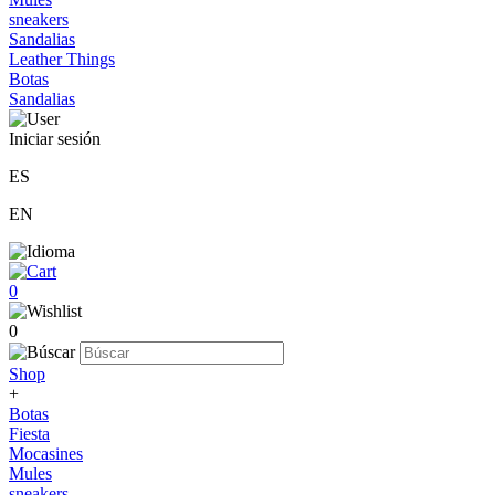
sneakers
Sandalias
Leather Things
Botas
Sandalias
Iniciar sesión
ES
EN
0
0
Shop
+
Botas
Fiesta
Mocasines
Mules
sneakers