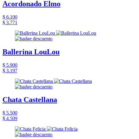
Acordonado Elmo
$ 6.100
$ 3.771
Ballerina LouLou
$ 5.900
$ 3.197
Chata Castellana
$ 5.500
$ 4.509