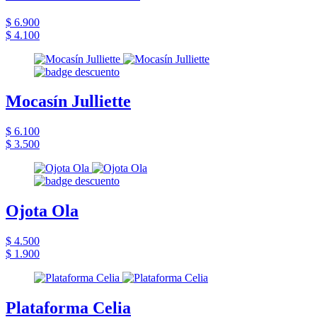
$ 6.900
$ 4.100
Mocasín Julliette
$ 6.100
$ 3.500
Ojota Ola
$ 4.500
$ 1.900
Plataforma Celia