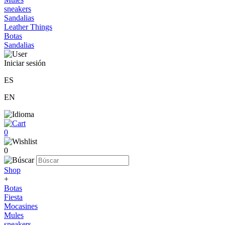
sneakers
Sandalias
Leather Things
Botas
Sandalias
Iniciar sesión
ES
EN
0
0
Shop
+
Botas
Fiesta
Mocasines
Mules
sneakers