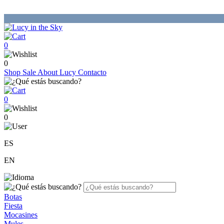
0
0
Shop
Sale
About Lucy
Contacto
0
0
ES
EN
Botas
Fiesta
Mocasines
Mules