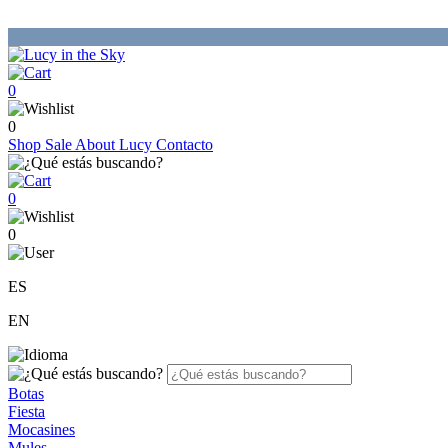
0
0
Shop
Sale
About Lucy
Contacto
0
0
ES
EN
Botas
Fiesta
Mocasines
Mules