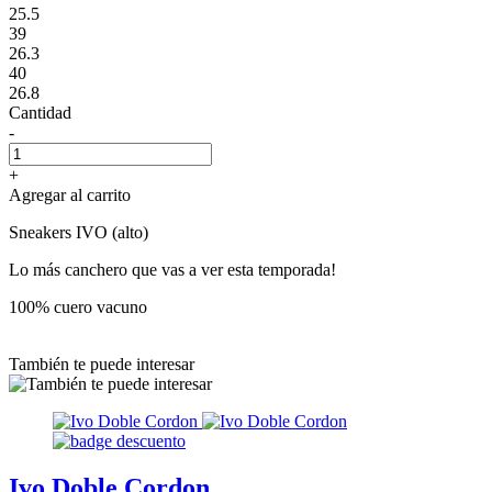
25.5
39
26.3
40
26.8
Cantidad
-
+
Agregar al carrito
Sneakers IVO (alto)
Lo más canchero que vas a ver esta temporada!
100% cuero vacuno
También te puede interesar
Ivo Doble Cordon