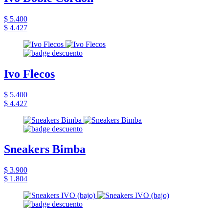
$ 5.400
$ 4.427
Ivo Flecos
$ 5.400
$ 4.427
Sneakers Bimba
$ 3.900
$ 1.804