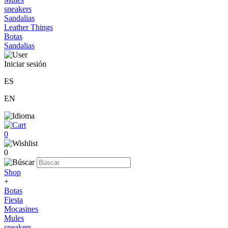
sneakers
Sandalias
Leather Things
Botas
Sandalias
Iniciar sesión
ES
EN
0
0
Shop
+
Botas
Fiesta
Mocasines
Mules
sneakers