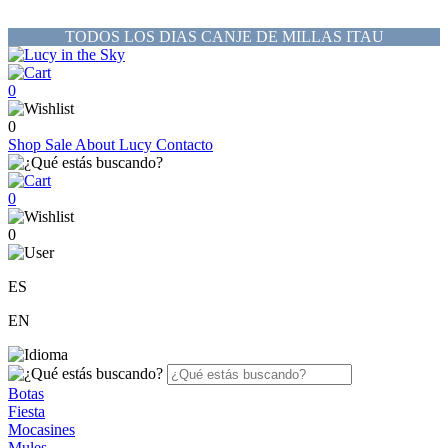
TODOS LOS DIAS CANJE DE MILLAS ITAU
0
0
Shop
Sale
About Lucy
Contacto
0
0
ES
EN
Botas
Fiesta
Mocasines
Mules