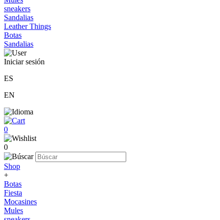
sneakers
Sandalias
Leather Things
Botas
Sandalias
Iniciar sesión
ES
EN
0
0
Shop
+
Botas
Fiesta
Mocasines
Mules
sneakers