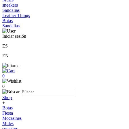
sneakers
Sandalias
Leather Things
Botas
Sandalias
Iniciar sesión
ES
EN
0
0
Shop
+
Botas
Fiesta
Mocasines
Mules
sneakers