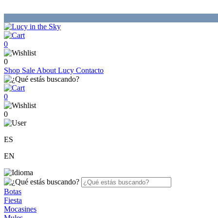
0
0
Shop
Sale
About Lucy
Contacto
0
0
ES
EN
Botas
Fiesta
Mocasines
Mules