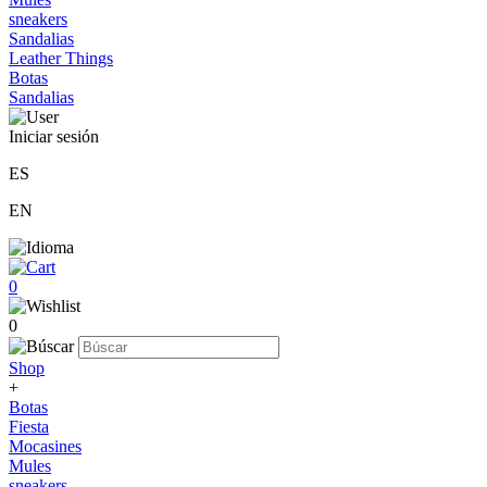
sneakers
Sandalias
Leather Things
Botas
Sandalias
Iniciar sesión
ES
EN
0
0
Shop
+
Botas
Fiesta
Mocasines
Mules
sneakers