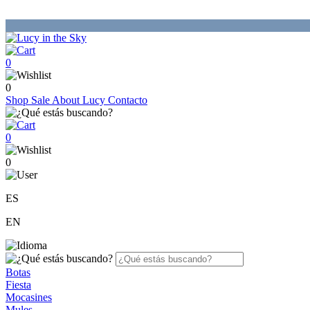
0
0
Shop
Sale
About Lucy
Contacto
0
0
ES
EN
Botas
Fiesta
Mocasines
Mules