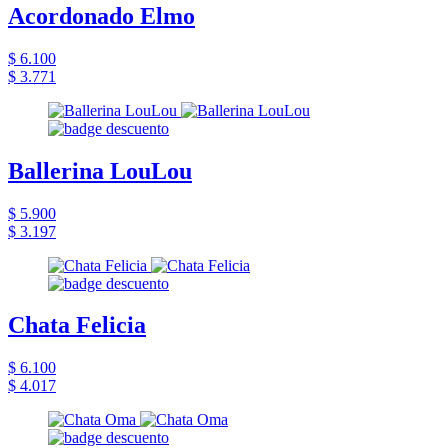
Acordonado Elmo
$ 6.100
$ 3.771
Ballerina LouLou
$ 5.900
$ 3.197
Chata Felicia
$ 6.100
$ 4.017