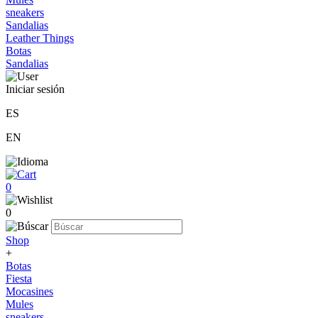
sneakers
Sandalias
Leather Things
Botas
Sandalias
Iniciar sesión
ES
EN
0
0
Shop
+
Botas
Fiesta
Mocasines
Mules
sneakers