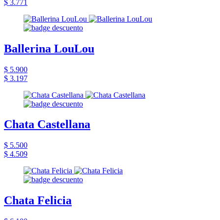
$ 3.771
Ballerina LouLou
$ 5.900
$ 3.197
Chata Castellana
$ 5.500
$ 4.509
Chata Felicia