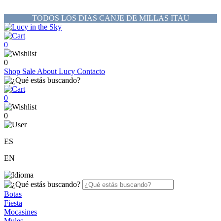
TODOS LOS DIAS CANJE DE MILLAS ITAU
0
0
Shop
Sale
About Lucy
Contacto
0
0
ES
EN
Botas
Fiesta
Mocasines
Mules