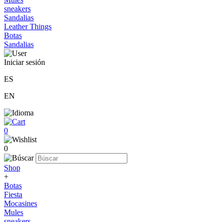
sneakers
Sandalias
Leather Things
Botas
Sandalias
Iniciar sesión
ES
EN
0
0
Shop
+
Botas
Fiesta
Mocasines
Mules
sneakers