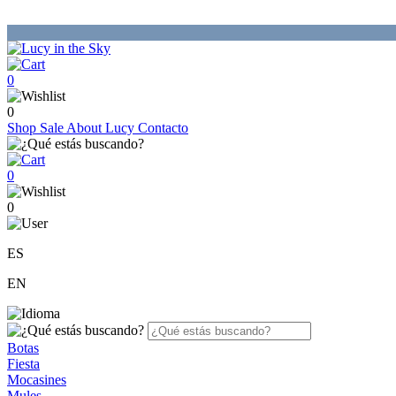
0
0
Shop
Sale
About Lucy
Contacto
0
0
ES
EN
Botas
Fiesta
Mocasines
Mules