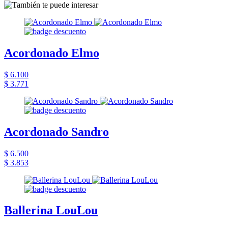
Acordonado Elmo
$ 6.100
$ 3.771
Acordonado Sandro
$ 6.500
$ 3.853
Ballerina LouLou