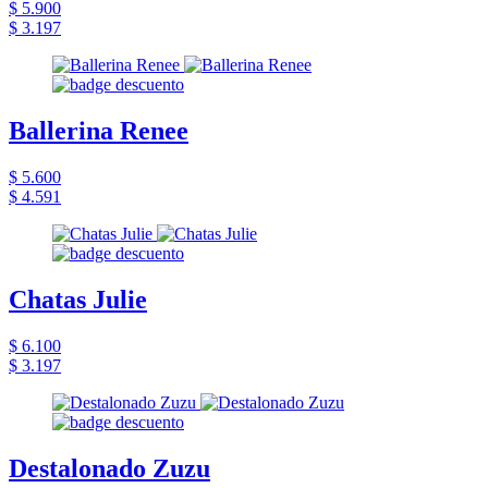
$ 5.900
$ 3.197
Ballerina Renee
$ 5.600
$ 4.591
Chatas Julie
$ 6.100
$ 3.197
Destalonado Zuzu