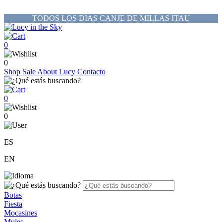
TODOS LOS DIAS CANJE DE MILLAS ITAU
0
0
Shop
Sale
About Lucy
Contacto
0
0
ES
EN
Botas
Fiesta
Mocasines
Mules