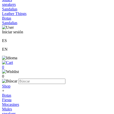
sneakers
Sandalias
Leather Things
Botas
Sandalias
Iniciar sesión
ES
EN
0
0
Shop
+
Botas
Fiesta
Mocasines
Mules
sneakers