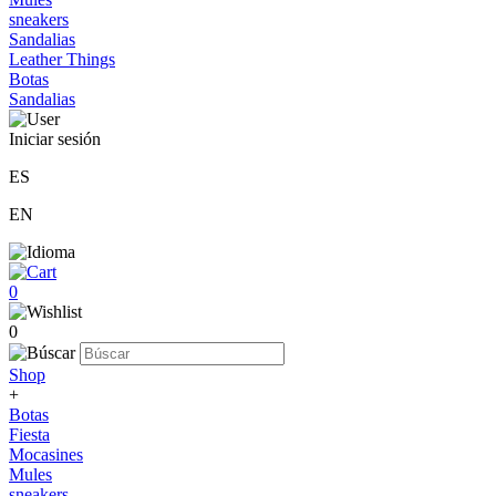
sneakers
Sandalias
Leather Things
Botas
Sandalias
Iniciar sesión
ES
EN
0
0
Shop
+
Botas
Fiesta
Mocasines
Mules
sneakers