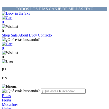
TODOS LOS DIAS CANJE DE MILLAS ITAU
0
0
Shop
Sale
About Lucy
Contacto
0
0
ES
EN
Botas
Fiesta
Mocasines
Mules