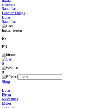
sneakers
Sandalias
Leather Things
Botas
Sandalias
Iniciar sesión
ES
EN
0
0
Shop
+
Botas
Fiesta
Mocasines
Mules
sneakers