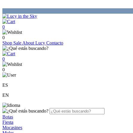
0
0
Shop
Sale
About Lucy
Contacto
0
0
ES
EN
Botas
Fiesta
Mocasines
Mules