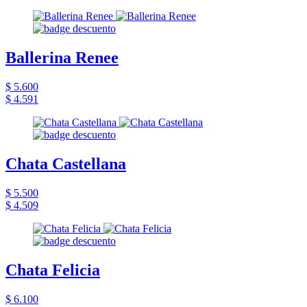
Ballerina Renee
$ 5.600
$ 4.591
Chata Castellana
$ 5.500
$ 4.509
Chata Felicia
$ 6.100