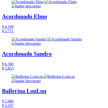
Acordonado Elmo
$ 6.100
$ 3.771
Acordonado Sandro
$ 6.500
$ 3.853
Ballerina LouLou
$ 5.900
$ 3.197