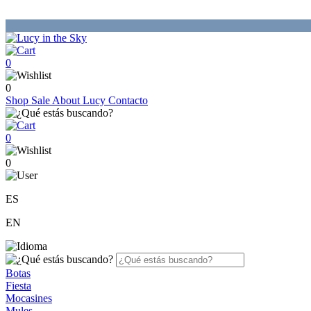
0
0
Shop
Sale
About Lucy
Contacto
0
0
ES
EN
Botas
Fiesta
Mocasines
Mules