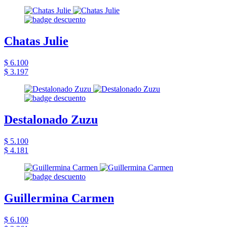
Chatas Julie
$ 6.100
$ 3.197
Destalonado Zuzu
$ 5.100
$ 4.181
Guillermina Carmen
$ 6.100