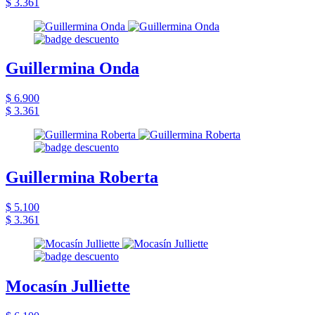
$ 3.361
Guillermina Onda
$ 6.900
$ 3.361
Guillermina Roberta
$ 5.100
$ 3.361
Mocasín Julliette