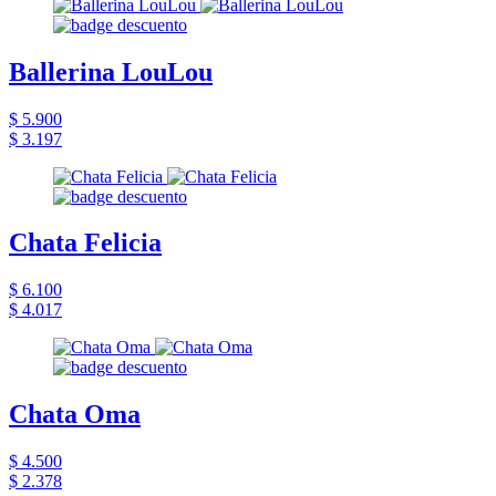
Ballerina LouLou
$ 5.900
$ 3.197
Chata Felicia
$ 6.100
$ 4.017
Chata Oma
$ 4.500
$ 2.378