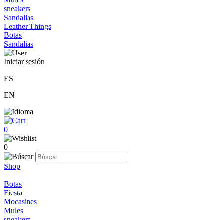
sneakers
Sandalias
Leather Things
Botas
Sandalias
Iniciar sesión
ES
EN
0
0
Shop
+
Botas
Fiesta
Mocasines
Mules
sneakers