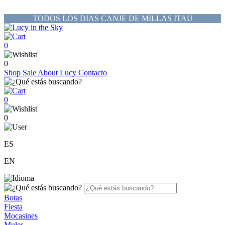
TODOS LOS DIAS CANJE DE MILLAS ITAU
0
0
Shop
Sale
About Lucy
Contacto
0
0
ES
EN
Botas
Fiesta
Mocasines
Mules