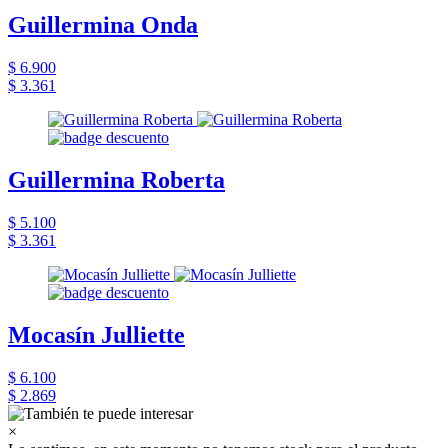
Guillermina Onda
$ 6.900
$ 3.361
Guillermina Roberta
$ 5.100
$ 3.361
Mocasín Julliette
$ 6.100
$ 2.869
×