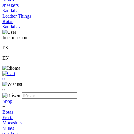
sneakers
Sandalias
Leather Things
Botas
Sandalias
Iniciar sesión
ES
EN
0
0
Shop
+
Botas
Fiesta
Mocasines
Mules
sneakers