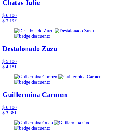
Chatas Julie
$ 6.100
$ 3.197
Destalonado Zuzu
$ 5.100
$ 4.181
Guillermina Carmen
$ 6.100
$ 3.361