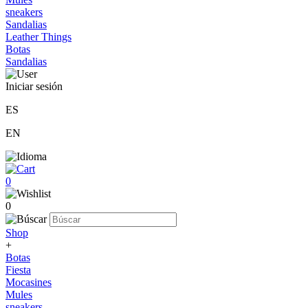
sneakers
Sandalias
Leather Things
Botas
Sandalias
Iniciar sesión
ES
EN
0
0
Shop
+
Botas
Fiesta
Mocasines
Mules
sneakers