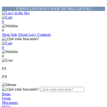
TODOS LOS DIAS CANJE DE MILLAS ITAU
0
0
Shop
Sale
About Lucy
Contacto
0
0
ES
EN
Botas
Fiesta
Mocasines
Mules