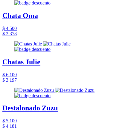
Chata Oma
$ 4.500
$ 2.378
Chatas Julie
$ 6.100
$ 3.197
Destalonado Zuzu
$ 5.100
$ 4.181