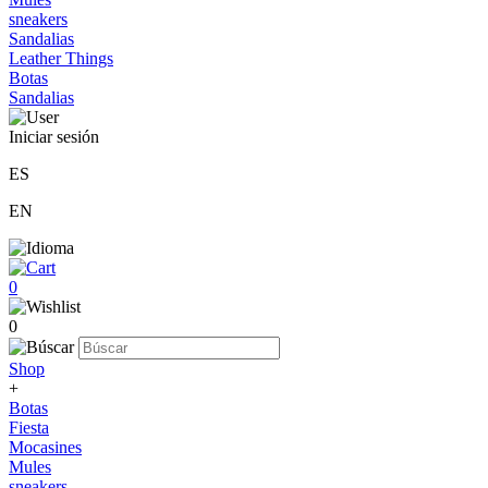
sneakers
Sandalias
Leather Things
Botas
Sandalias
Iniciar sesión
ES
EN
0
0
Shop
+
Botas
Fiesta
Mocasines
Mules
sneakers