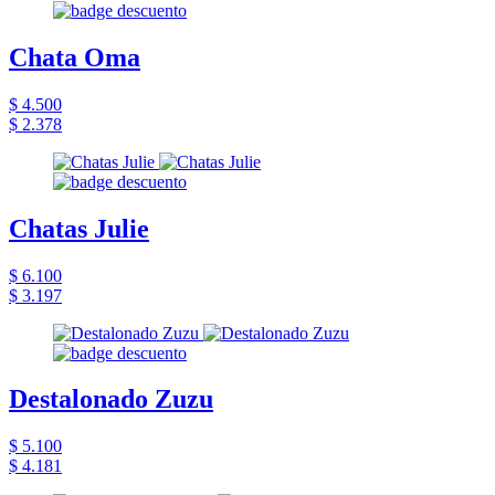
Chata Oma
$ 4.500
$ 2.378
Chatas Julie
$ 6.100
$ 3.197
Destalonado Zuzu
$ 5.100
$ 4.181