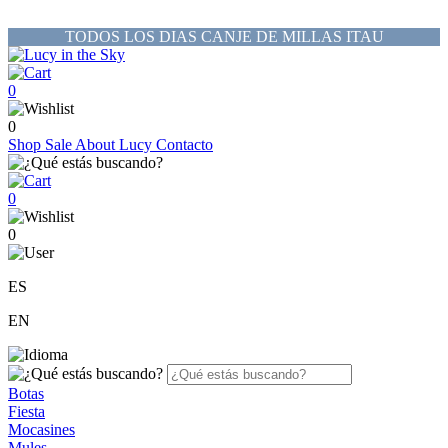
TODOS LOS DIAS CANJE DE MILLAS ITAU
0
0
Shop
Sale
About Lucy
Contacto
0
0
ES
EN
Botas
Fiesta
Mocasines
Mules