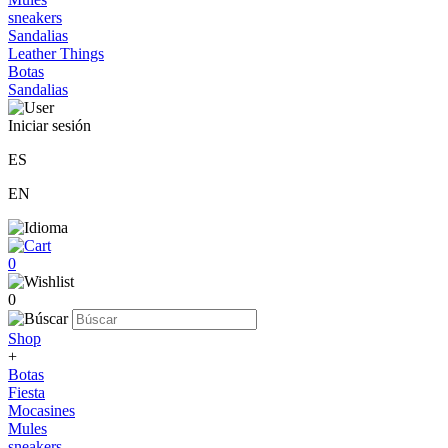
sneakers
Sandalias
Leather Things
Botas
Sandalias
Iniciar sesión
ES
EN
0
0
Shop
+
Botas
Fiesta
Mocasines
Mules
sneakers