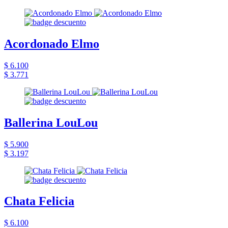
Acordonado Elmo
$ 6.100
$ 3.771
Ballerina LouLou
$ 5.900
$ 3.197
Chata Felicia
$ 6.100