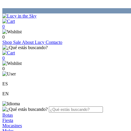
0
0
Shop
Sale
About Lucy
Contacto
0
0
ES
EN
Botas
Fiesta
Mocasines
Mules