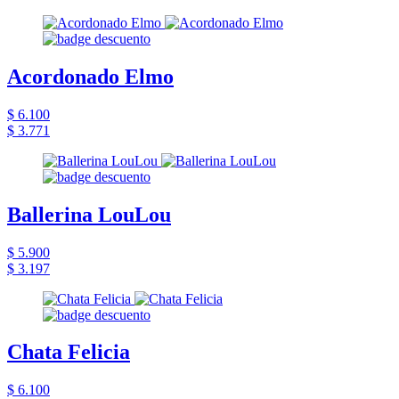
Acordonado Elmo
$ 6.100
$ 3.771
Ballerina LouLou
$ 5.900
$ 3.197
Chata Felicia
$ 6.100