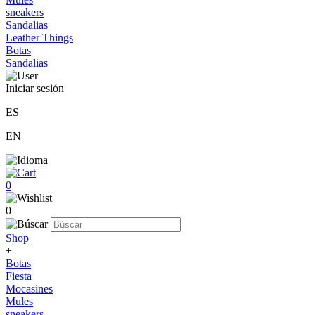
sneakers
Sandalias
Leather Things
Botas
Sandalias
Iniciar sesión
ES
EN
0
0
Shop
+
Botas
Fiesta
Mocasines
Mules
sneakers