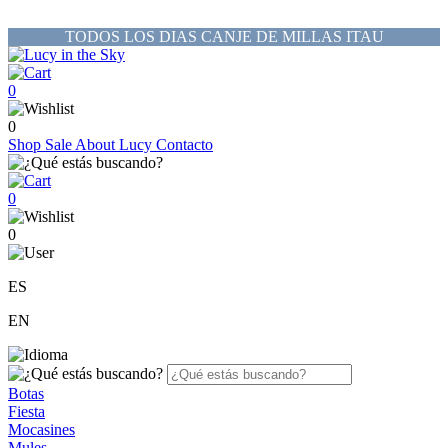
TODOS LOS DIAS CANJE DE MILLAS ITAU
0
0
Shop
Sale
About Lucy
Contacto
0
0
ES
EN
Botas
Fiesta
Mocasines
Mules