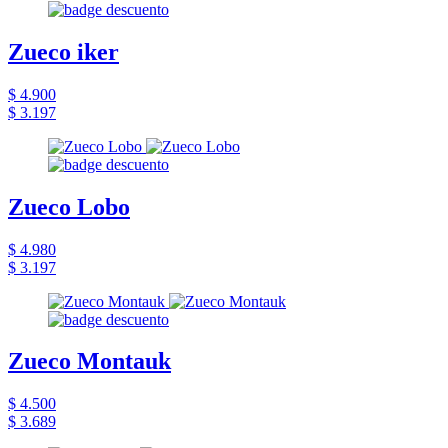
Zueco iker
$ 4.900
$ 3.197
Zueco Lobo
$ 4.980
$ 3.197
Zueco Montauk
$ 4.500
$ 3.689