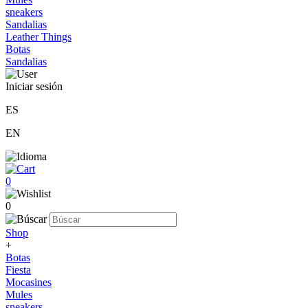
sneakers
Sandalias
Leather Things
Botas
Sandalias
Iniciar sesión
ES
EN
0
0
Shop
+
Botas
Fiesta
Mocasines
Mules
sneakers