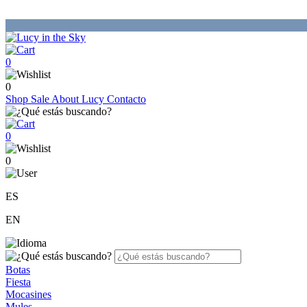
0
0
Shop
Sale
About Lucy
Contacto
0
0
ES
EN
Botas
Fiesta
Mocasines
Mules