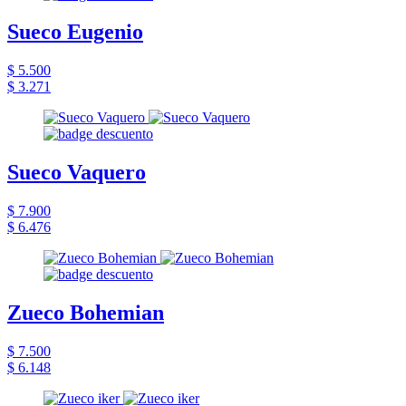
Sueco Eugenio
$ 5.500
$ 3.271
Sueco Vaquero
$ 7.900
$ 6.476
Zueco Bohemian
$ 7.500
$ 6.148