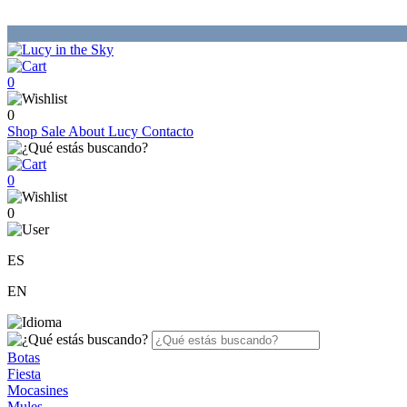
0
0
Shop
Sale
About Lucy
Contacto
0
0
ES
EN
Botas
Fiesta
Mocasines
Mules