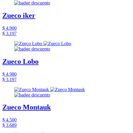
Zueco iker
$ 4.900
$ 3.197
Zueco Lobo
$ 4.980
$ 3.197
Zueco Montauk
$ 4.500
$ 3.689