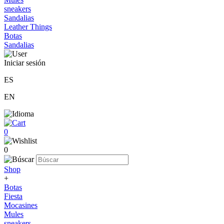
sneakers
Sandalias
Leather Things
Botas
Sandalias
Iniciar sesión
ES
EN
0
0
Shop
+
Botas
Fiesta
Mocasines
Mules
sneakers