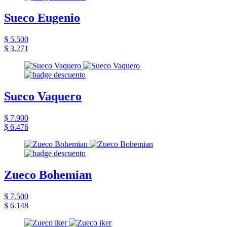
Sueco Eugenio
$ 5.500
$ 3.271
Sueco Vaquero
$ 7.900
$ 6.476
Zueco Bohemian
$ 7.500
$ 6.148