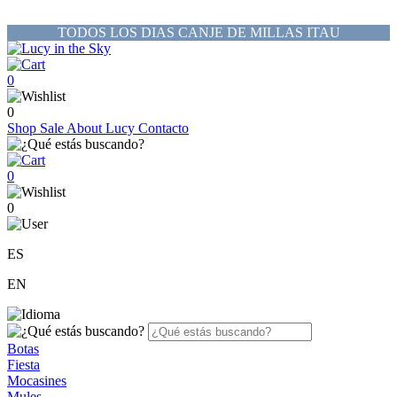
TODOS LOS DIAS CANJE DE MILLAS ITAU
0
0
Shop
Sale
About Lucy
Contacto
0
0
ES
EN
Botas
Fiesta
Mocasines
Mules