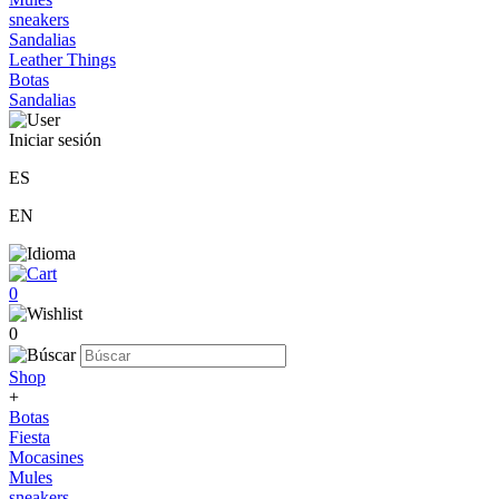
sneakers
Sandalias
Leather Things
Botas
Sandalias
Iniciar sesión
ES
EN
0
0
Shop
+
Botas
Fiesta
Mocasines
Mules
sneakers