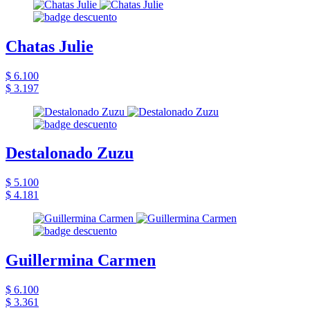
Chatas Julie
$ 6.100
$ 3.197
Destalonado Zuzu
$ 5.100
$ 4.181
Guillermina Carmen
$ 6.100
$ 3.361