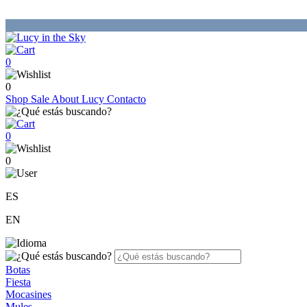
0
0
Shop
Sale
About Lucy
Contacto
0
0
ES
EN
Botas
Fiesta
Mocasines
Mules