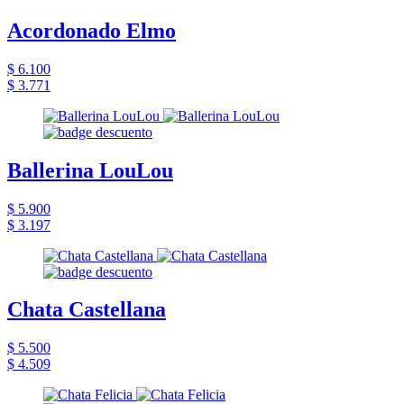
Acordonado Elmo
$ 6.100
$ 3.771
Ballerina LouLou
$ 5.900
$ 3.197
Chata Castellana
$ 5.500
$ 4.509