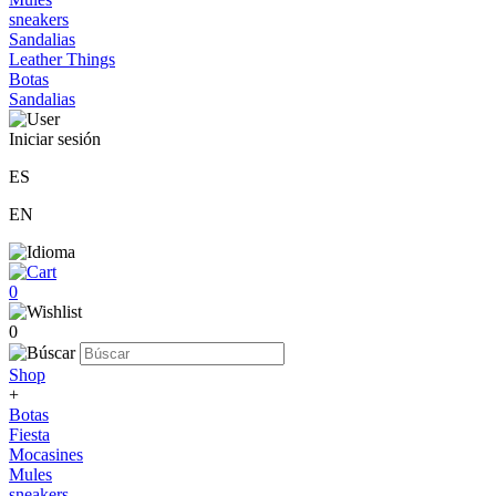
sneakers
Sandalias
Leather Things
Botas
Sandalias
Iniciar sesión
ES
EN
0
0
Shop
+
Botas
Fiesta
Mocasines
Mules
sneakers