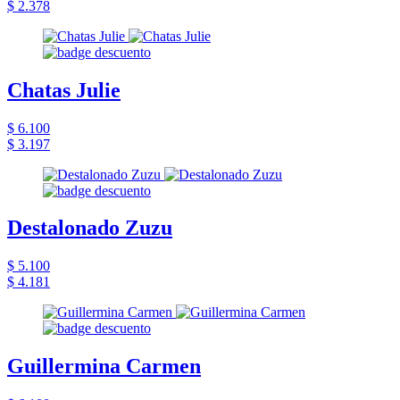
$ 2.378
Chatas Julie
$ 6.100
$ 3.197
Destalonado Zuzu
$ 5.100
$ 4.181
Guillermina Carmen