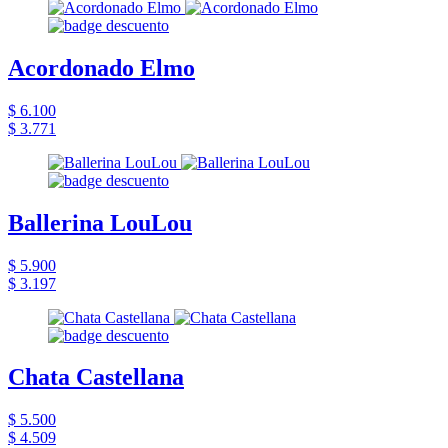
Acordonado Elmo
$ 6.100
$ 3.771
Ballerina LouLou
$ 5.900
$ 3.197
Chata Castellana
$ 5.500
$ 4.509