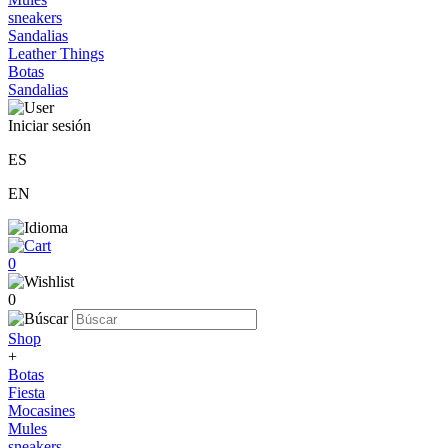
sneakers
Sandalias
Leather Things
Botas
Sandalias
Iniciar sesión
ES
EN
0
0
Shop
+
Botas
Fiesta
Mocasines
Mules
sneakers