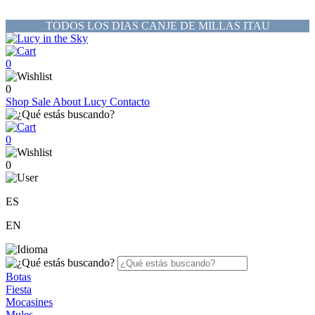
TODOS LOS DIAS CANJE DE MILLAS ITAU
0
0
Shop
Sale
About Lucy
Contacto
0
0
ES
EN
Botas
Fiesta
Mocasines
Mules