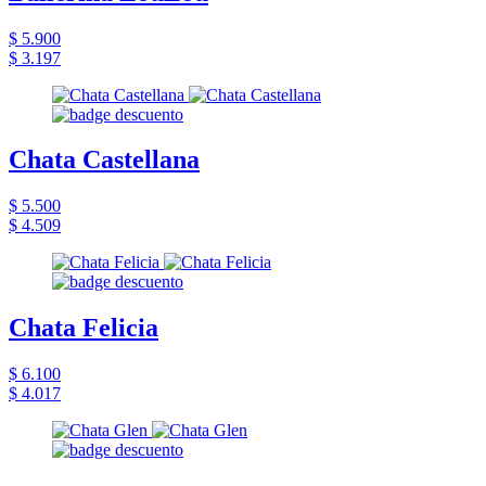
$ 5.900
$ 3.197
Chata Castellana
$ 5.500
$ 4.509
Chata Felicia
$ 6.100
$ 4.017