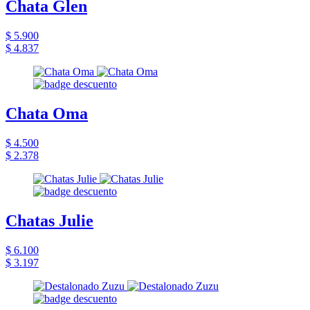
Chata Glen
$ 5.900
$ 4.837
Chata Oma
$ 4.500
$ 2.378
Chatas Julie
$ 6.100
$ 3.197