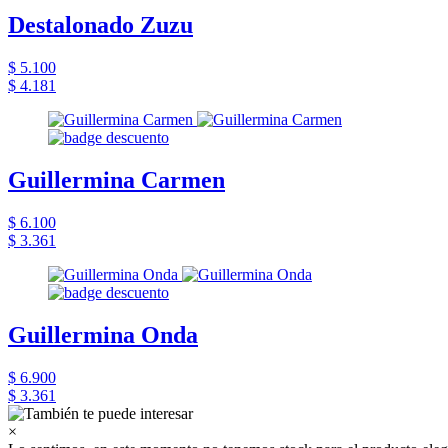
Destalonado Zuzu
$ 5.100
$ 4.181
Guillermina Carmen
$ 6.100
$ 3.361
Guillermina Onda
$ 6.900
$ 3.361
×