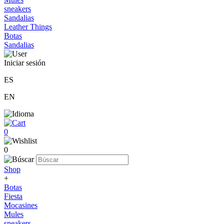
sneakers
Sandalias
Leather Things
Botas
Sandalias
Iniciar sesión
ES
EN
0
0
Shop
+
Botas
Fiesta
Mocasines
Mules
sneakers