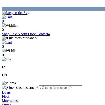
0
0
Shop
Sale
About Lucy
Contacto
0
0
ES
EN
Botas
Fiesta
Mocasines
Mules