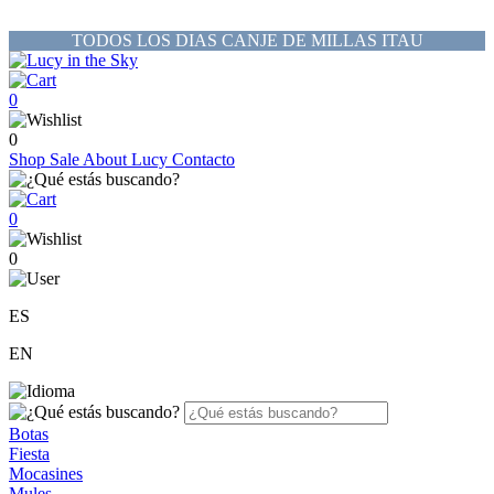
TODOS LOS DIAS CANJE DE MILLAS ITAU
0
0
Shop
Sale
About Lucy
Contacto
0
0
ES
EN
Botas
Fiesta
Mocasines
Mules