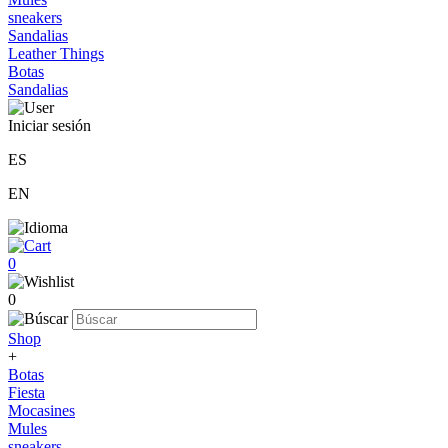
sneakers
Sandalias
Leather Things
Botas
Sandalias
Iniciar sesión
ES
EN
0
0
Shop
+
Botas
Fiesta
Mocasines
Mules
sneakers