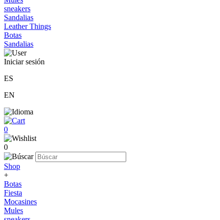
sneakers
Sandalias
Leather Things
Botas
Sandalias
Iniciar sesión
ES
EN
0
0
Shop
+
Botas
Fiesta
Mocasines
Mules
sneakers