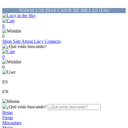
TODOS LOS DIAS CANJE DE MILLAS ITAU
0
0
Shop
Sale
About Lucy
Contacto
0
0
ES
EN
Botas
Fiesta
Mocasines
Mules